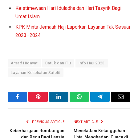
Keistimewaan Hari Iduladha dan Hari Tasyrik Bagi
Umat Islam
KPK Minta Jemaah Haji Laporkan Layanan Tak Sesuai
2023–2024
Arsad Hidayat
Batuk dan Flu
Info Haji 2023
Layanan Kesehatan Satelit
Facebook
Pinterest
LinkedIn
WhatsApp
Telegram
Email
PREVIOUS ARTICLE
NEXT ARTICLE
Keberhargaan Rombongan
Meneladani Ketangguhan
dan Regu Bagi Lansia
Unta, Menghadapi Cuaca di