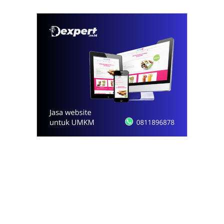
© 2021 - 2026
Onews.id
by Dexpert, Inc.
PT Opsi Nota Ideal
Redaksi
Pedoman Media Siber
Kode Etik Jurnalistik