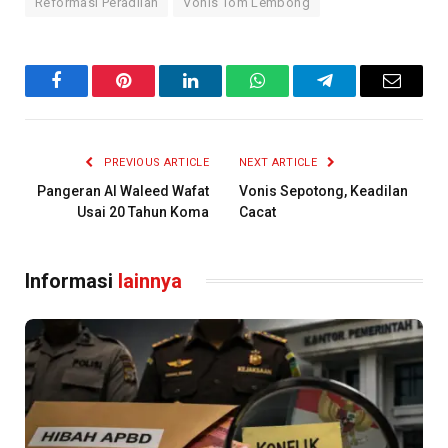
Reformasi Peradilan
Vonis Tom Lembong
Facebook
Pinterest
LinkedIn
WhatsApp
Telegram
Email
PREVIOUS ARTICLE
NEXT ARTICLE
Pangeran Al Waleed Wafat
Vonis Sepotong, Keadilan
Usai 20 Tahun Koma
Cacat
Informasi
lainnya