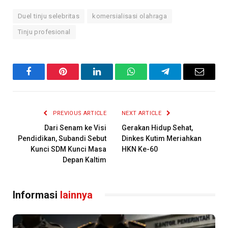
Duel tinju selebritas
komersialisasi olahraga
Tinju profesional
Facebook
Pinterest
LinkedIn
WhatsApp
Telegram
Email
PREVIOUS ARTICLE
NEXT ARTICLE
Dari Senam ke Visi
Gerakan Hidup Sehat,
Pendidikan, Subandi Sebut
Dinkes Kutim Meriahkan
Kunci SDM Kunci Masa
HKN Ke-60
Depan Kaltim
Informasi
lainnya