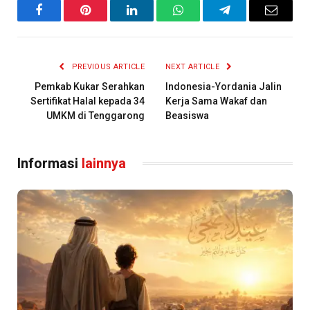
Facebook
Pinterest
LinkedIn
WhatsApp
Telegram
Email
PREVIOUS ARTICLE
NEXT ARTICLE
Pemkab Kukar Serahkan
Indonesia-Yordania Jalin
Sertifikat Halal kepada 34
Kerja Sama Wakaf dan
UMKM di Tenggarong
Beasiswa
Informasi
lainnya