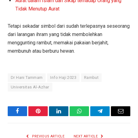
Aurat dalam Islam dan Sikap terhadap Orang yang
Tidak Menutup Aurat
Tetapi sekadar simbol dari sudah terlepasnya seseorang
dari larangan ihram yang tidak membolehkan
menggunting rambut, memakai pakaian berjahit,
membunuh atau berburu hewan.
Dr Hani Tammam
Info Haji 2023
Rambut
Universitas Al-Azhar
Facebook
Pinterest
LinkedIn
WhatsApp
Telegram
Email
PREVIOUS ARTICLE
NEXT ARTICLE