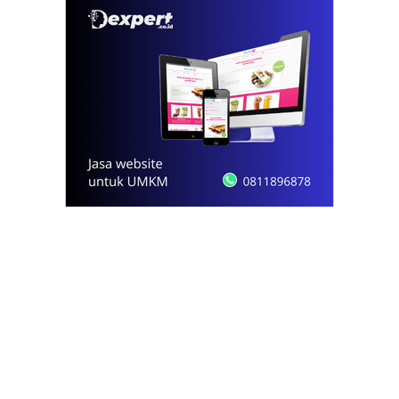
© 2021 - 2026
Onews.id
by Dexpert, Inc.
PT Opsi Nota Ideal
Redaksi
Pedoman Media Siber
Kode Etik Jurnalistik
Privacy Policy
Disclaimer
Kontak