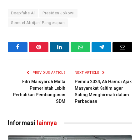
Deepfake Al
Presiden Jokowi
Semuel Abrijani Pangerapan
Facebook
Pinterest
LinkedIn
WhatsApp
Telegram
Email
PREVIOUS ARTICLE
NEXT ARTICLE
Fitri Maisyaroh Minta
Pemilu 2024, Ali Hamdi Ajak
Pemerintah Lebih
Masyarakat Kaltim agar
Perhatikan Pembangunan
Saling Menghirmati dalam
SDM
Perbedaan
Informasi
lainnya