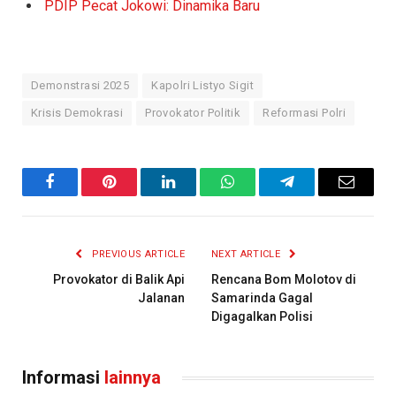
PDIP Pecat Jokowi: Dinamika Baru
Demonstrasi 2025
Kapolri Listyo Sigit
Krisis Demokrasi
Provokator Politik
Reformasi Polri
Facebook
Pinterest
LinkedIn
WhatsApp
Telegram
Email
PREVIOUS ARTICLE
NEXT ARTICLE
Provokator di Balik Api
Rencana Bom Molotov di
Jalanan
Samarinda Gagal
Digagalkan Polisi
Informasi
lainnya