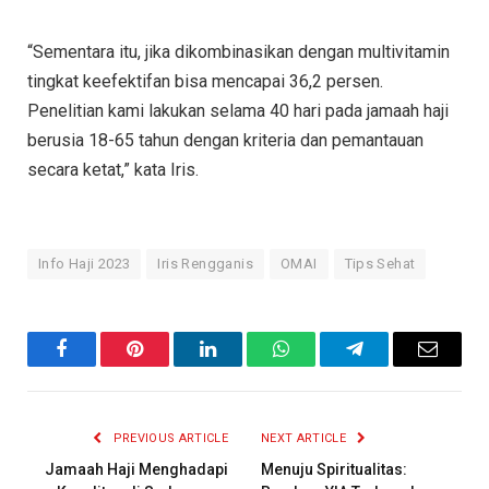
“Sementara itu, jika dikombinasikan dengan multivitamin
tingkat keefektifan bisa mencapai 36,2 persen.
Penelitian kami lakukan selama 40 hari pada jamaah haji
berusia 18-65 tahun dengan kriteria dan pemantauan
secara ketat,” kata Iris.
Info Haji 2023
Iris Rengganis
OMAI
Tips Sehat
Facebook
Pinterest
LinkedIn
WhatsApp
Telegram
Email
PREVIOUS ARTICLE
NEXT ARTICLE
Jamaah Haji Menghadapi
Menuju Spiritualitas: