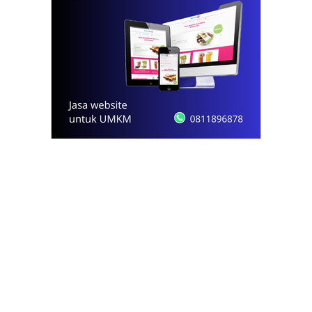
© 2021 - 2026
Onews.id
by Dexpert, Inc.
PT Opsi Nota Ideal
Redaksi
Pedoman Media Siber
Kode Etik Jurnalistik
Privacy Policy
Disclaimer
Kontak