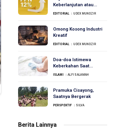
Keberlanjutan atau
Beban Tanpa Akhir?
EDITORIAL
UDEX MUNDZIR
Omong Kosong Industri
Kreatif
EDITORIAL
UDEX MUNDZIR
Doa-doa Istimewa
Keberkahan Saat
Menjenguk Bayi Baru
ISLAMI
ALFI SALAMAH
Lahir
Pramuka Cisayong,
Saatnya Bergerak
PERSPEKTIF
SILVA
Berita Lainnya