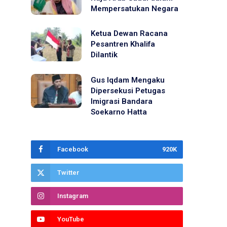
Mempersatukan Negara
Ketua Dewan Racana
Pesantren Khalifa
Dilantik
Gus Iqdam Mengaku
Dipersekusi Petugas
Imigrasi Bandara
Soekarno Hatta
Facebook
920K
Twitter
Instagram
YouTube