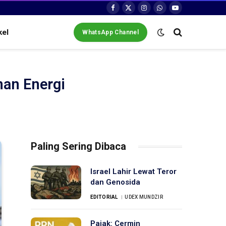
Facebook
X
Instagram
WhatsApp
YouTube
(Twitter)
kel
WhatsApp Channel
an Energi
Paling Sering Dibaca
Israel Lahir Lewat Teror
dan Genosida
EDITORIAL
UDEX MUNDZIR
Pajak: Cermin