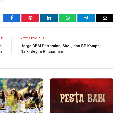
Facebook
Pinterest
LinkedIn
WhatsApp
Telegram
Ema
LE
NEXT ARTICLE
si
Harga BBM Pertamina, Shell, dan BP Kompak
ja
Naik, Begini Rinciannya