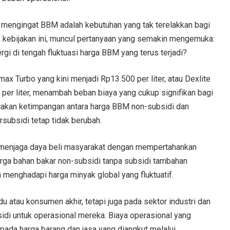
 mengingat BBM adalah kebutuhan yang tak terelakkan bagi
lik kebijakan ini, muncul pertanyaan yang semakin mengemuka:
i di tengah fluktuasi harga BBM yang terus terjadi?
x Turbo yang kini menjadi Rp13.500 per liter, atau Dexlite
per liter, menambah beban biaya yang cukup signifikan bagi
ptakan ketimpangan antara harga BBM non-subsidi dan
rsubsidi tetap tidak berubah.
 menjaga daya beli masyarakat dengan mempertahankan
 harga bahan bakar non-subsidi tanpa subsidi tambahan
 menghadapi harga minyak global yang fluktuatif.
u atau konsumen akhir, tetapi juga pada sektor industri dan
di untuk operasional mereka. Biaya operasional yang
pada harga barang dan jasa yang diangkut melalui