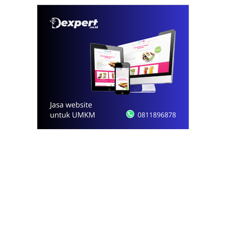
© 2021 - 2026
Onews.id
by Dexpert, Inc.
PT Opsi Nota Ideal
Redaksi
Pedoman Media Siber
Kode Etik Jurnalistik