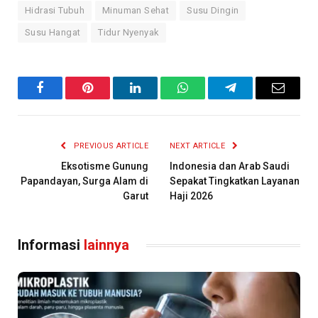
Hidrasi Tubuh
Minuman Sehat
Susu Dingin
Susu Hangat
Tidur Nyenyak
Facebook
Pinterest
LinkedIn
WhatsApp
Telegram
Email
PREVIOUS ARTICLE
NEXT ARTICLE
Eksotisme Gunung
Indonesia dan Arab Saudi
Papandayan, Surga Alam di
Sepakat Tingkatkan Layanan
Garut
Haji 2026
Informasi
lainnya