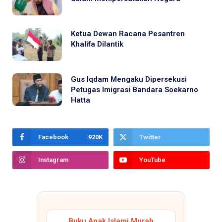
Ketua Dewan Racana Pesantren
Khalifa Dilantik
Gus Iqdam Mengaku Dipersekusi
Petugas Imigrasi Bandara Soekarno
Hatta
Facebook
920K
Twitter
Instagram
YouTube
Buku Anak Islami Murah