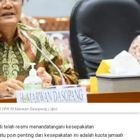
II DPR RI Marwan Dasopang (.dpr)
i telah resmi menandatangani kesepakatan
atu poin penting dari kesepakatan ini adalah kuota jamaah