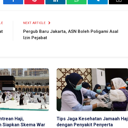
Facebook
Pinterest
LinkedIn
WhatsApp
Telegram
Ema
LE
NEXT ARTICLE
at
Pergub Baru Jakarta, ASN Boleh Poligami Asal
Izin Pejabat
trean Haji,
Tips Jaga Kesehatan Jamaah Haj
h Siapkan Skema War
dengan Penyakit Penyerta