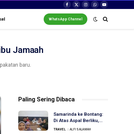
Facebook
X
Instagram
WhatsApp
YouTube
(Twitter)
kel
WhatsApp Channel
Ribu Jamaah
pakatan baru.
Paling Sering Dibaca
Samarinda ke Bontang:
Di Atas Aspal Berliku,
Menuju Kota di Ujung
TRAVEL
ALFI SALAMAH
Timur