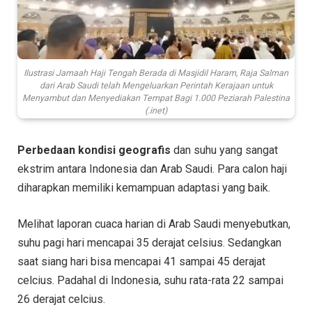
Ilustrasi Jamaah Haji Tengah Berada di Masjidil Haram, Raja Salman
dari Arab Saudi telah Mengeluarkan Perintah Kerajaan untuk
Menyambut dan Menyediakan Tempat Bagi 1.000 Peziarah Palestina
(.inet)
Perbedaan kondisi geografis
dan suhu yang sangat
ekstrim antara Indonesia dan Arab Saudi. Para calon haji
diharapkan memiliki kemampuan adaptasi yang baik.
Melihat laporan cuaca harian di Arab Saudi menyebutkan,
suhu pagi hari mencapai 35 derajat celsius. Sedangkan
saat siang hari bisa mencapai 41 sampai 45 derajat
celcius. Padahal di Indonesia, suhu rata-rata 22 sampai
26 derajat celcius.