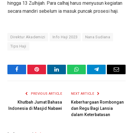
hingga 13 Zulhijah. Para calhaj harus menyusun kegiatan
secara mandiri sebelum ia masuk puncak prosesi haji.
Direktur Akademizi
Info Haji 2023
Nana Sudiana
Tips Haji
Facebook
Pinterest
LinkedIn
WhatsApp
Telegram
Email
PREVIOUS ARTICLE
NEXT ARTICLE
Khutbah Jumat Bahasa
Keberhargaan Rombongan
Indonesia di Masjid Nabawi
dan Regu Bagi Lansia
dalam Keterbatasan