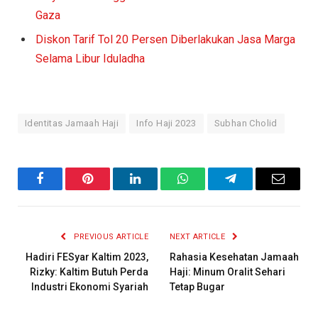
Gaza
Diskon Tarif Tol 20 Persen Diberlakukan Jasa Marga
Selama Libur Iduladha
Identitas Jamaah Haji
Info Haji 2023
Subhan Cholid
Facebook
Pinterest
LinkedIn
WhatsApp
Telegram
Email
PREVIOUS ARTICLE
NEXT ARTICLE
Hadiri FESyar Kaltim 2023,
Rahasia Kesehatan Jamaah
Rizky: Kaltim Butuh Perda
Haji: Minum Oralit Sehari
Industri Ekonomi Syariah
Tetap Bugar