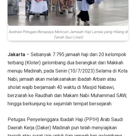
Ilustrasi Petugas Berupaya Mencari Jamaah Haji Lansia yang Hilang di
Tanah Suci (.inet)
Jakarta
– Sebanyak 7.795 jamaah haji dari 20 kelompok
terbang (Kloter) gelombang dua berangkat dari Makkah
menuju Madinah, pada Senin (10/7/2023).Selama di Kota
Nabi, jamaah akan melaksanakan ibadah Arbain atau
sholat wajib berjamaah 40 waktu di Masjid Nabawi,
berziarah ke Raudhah dan Makam Nabi Muhammad SAW,
hingga berkunjung ke sejumlah tempat bersejarah.
Petugas Penyelenggara Ibadah Haji (PPIH) Arab Saudi
Daerah Kerja (Daker) Madinah pun telah menyiapkan
tasreh atau surat izin untuk tiap jamaah haji gelombang