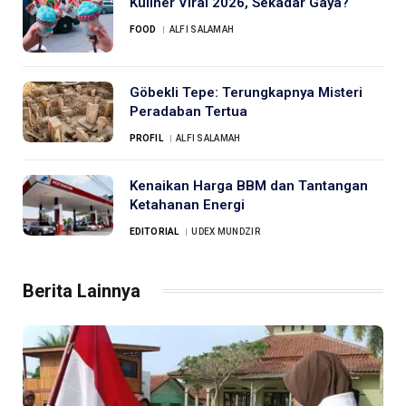
Kuliner Viral 2026, Sekadar Gaya?
FOOD
ALFI SALAMAH
Göbekli Tepe: Terungkapnya Misteri
Peradaban Tertua
PROFIL
ALFI SALAMAH
Kenaikan Harga BBM dan Tantangan
Ketahanan Energi
EDITORIAL
UDEX MUNDZIR
Berita Lainnya