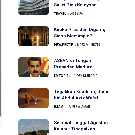
Saksi Bisu Kejayaan
Bandung
TRAVEL
ASSYIFA
Ketika Presiden Diganti,
Siapa Memimpin?
PERSPEKTIF
UDEX MUNDZIR
ASEAN di Tengah
Preseden Maduro
EDITORIAL
UDEX MUNDZIR
Tegakkan Keadilan, Umar
bin Abdul Aziz Wafat
Karena Diracun
ISLAMI
ALFI SALAMAH
Selamat Tinggal Agustus
Kelabu: Tinggalkan