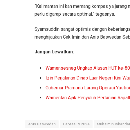
“Kalimantan ini kan memang kompas ya jarang n
perlu digarap secara optimal,” tegasnya.
Syamsuddin sangat optimis dengan keberlangsu
menghijaukan Cak Imin dan Anis Baswedan Seb
Jangan Lewatkan:
Wamensesneg Ungkap Alasan HUT ke-80 I
Izin Perjalanan Dinas Luar Negeri Kini Wa
Gubernur Pramono Larang Operasi Yustis
Wamentan Ajak Penyuluh Pertanian Rapa
Anis Baswedan
Capres RI 2024
Muhaimin Iskanda