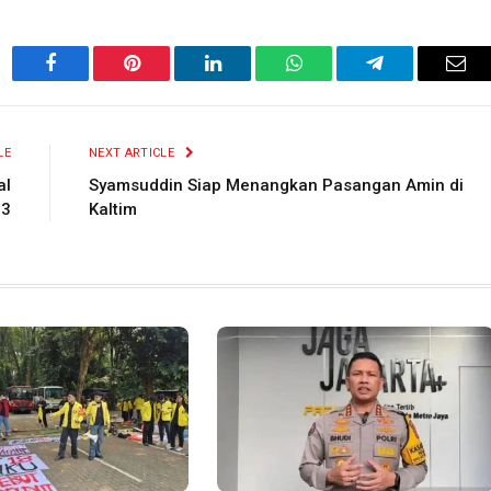
Facebook
Pinterest
LinkedIn
WhatsApp
Telegram
Ema
LE
NEXT ARTICLE
al
Syamsuddin Siap Menangkan Pasangan Amin di
23
Kaltim