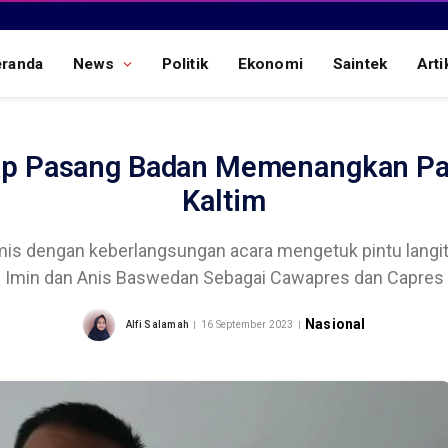
eranda
News
Politik
Ekonomi
Saintek
Arti
ap Pasang Badan Memenangkan Pa
Kaltim
is dengan keberlangsungan acara mengetuk pintu langi
Imin dan Anis Baswedan Sebagai Cawapres dan Capres
Nasional
Alfi Salamah
16 September 2023