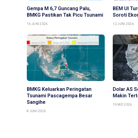
Gempa M 6,7 Guncang Palu,
BEM UI Tur
BMKG Pastikan Tak Picu Tsunami
Soroti Ek
16 JUNI 2026
12 JUNI 2026
BMKG Keluarkan Peringatan
Dolar AS S
Tsunami Pascagempa Besar
Makin Ter
Sangihe
19 MEI 2026
8 JUNI 2026