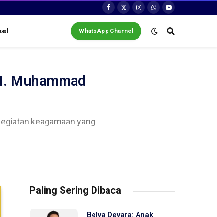
Facebook
X
Instagram
WhatsApp
YouTube
(Twitter)
kel
WhatsApp Channel
 KH. Muhammad
 kegiatan keagamaan yang
Paling Sering Dibaca
Belva Devara: Anak