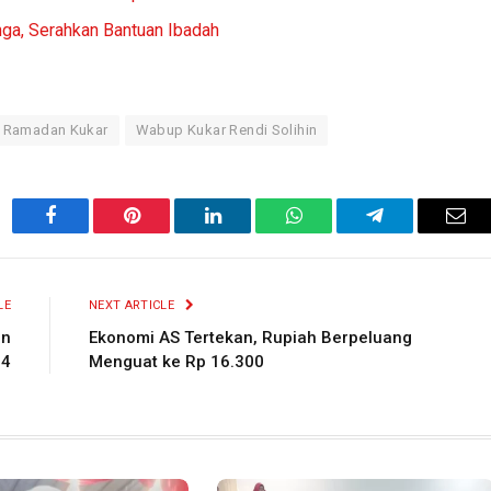
ga, Serahkan Bantuan Ibadah
n Ramadan Kukar
Wabup Kukar Rendi Solihin
Facebook
Pinterest
LinkedIn
WhatsApp
Telegram
Ema
LE
NEXT ARTICLE
an
Ekonomi AS Tertekan, Rupiah Berpeluang
24
Menguat ke Rp 16.300