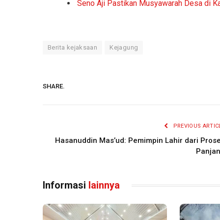
Seno Aji Pastikan Musyawarah Desa di K
Berita kejaksaan
Kejagung
SHARE.
PREVIOUS ARTIC
Hasanuddin Mas’ud: Pemimpin Lahir dari Pros
Panja
Informasi
lainnya