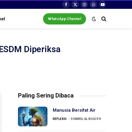
Facebook
X
Instagram
WhatsApp
YouTube
(Twitter)
kel
WhatsApp Channel
 ESDM Diperiksa
Paling Sering Dibaca
Manusia Bersifat Air
REFLEKSI
SYAMRIL AL-BUGISYI