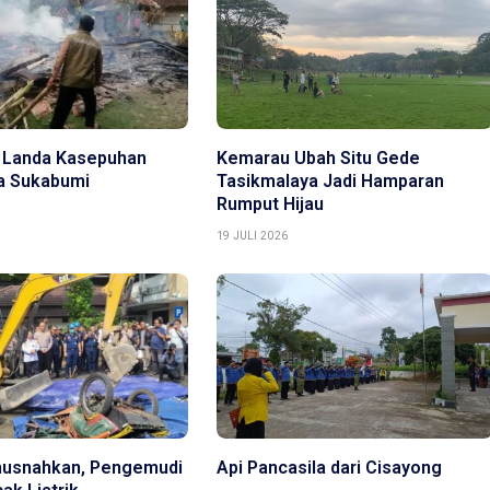
 Landa Kasepuhan
Kemarau Ubah Situ Gede
ya Sukabumi
Tasikmalaya Jadi Hamparan
Rumput Hijau
19 JULI 2026
musnahkan, Pengemudi
Api Pancasila dari Cisayong