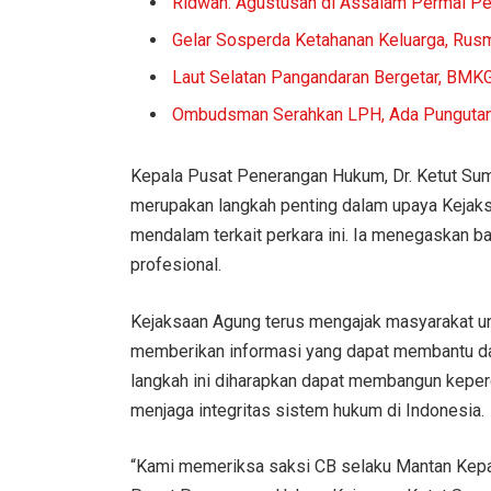
Ridwan: Agustusan di Assalam Permai Per
Gelar Sosperda Ketahanan Keluarga, Rus
Laut Selatan Pangandaran Bergetar, BMK
Ombudsman Serahkan LPH, Ada Pungutan
Kepala Pusat Penerangan Hukum, Dr. Ketut Su
merupakan langkah penting dalam upaya Kejaks
mendalam terkait perkara ini. Ia menegaskan b
profesional.
Kejaksaan Agung terus mengajak masyarakat 
memberikan informasi yang dapat membantu da
langkah ini diharapkan dapat membangun kepe
menjaga integritas sistem hukum di Indonesia.
“Kami memeriksa saksi CB selaku Mantan Kepal