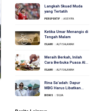
Langkah Skuad Muda
yang Tertatih
PERSPEKTIF
ASSYIFA
Ketika Umar Menangis di
Tengah Malam
ISLAMI
ALFI SALAMAH
Meraih Berkah, Inilah
Cara Berbuka Puasa Ala
Rasulullah
ISLAMI
ALFI SALAMAH
Rina Sa’adah: Dapur
MBG Harus Libatkan
UMKM Lokal
BISNIS
SILVA