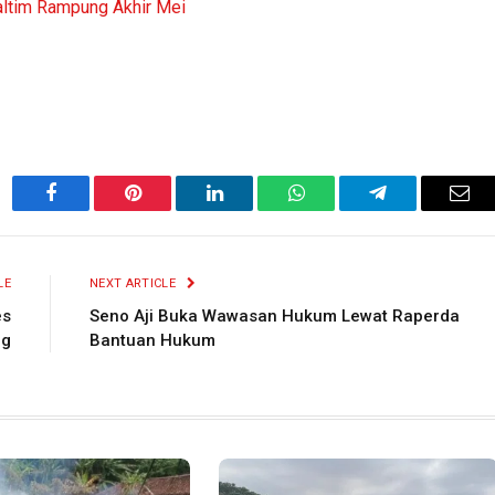
altim Rampung Akhir Mei
Facebook
Pinterest
LinkedIn
WhatsApp
Telegram
Ema
LE
NEXT ARTICLE
es
Seno Aji Buka Wawasan Hukum Lewat Raperda
ng
Bantuan Hukum