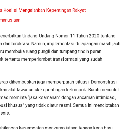
tas Koalisi Mengalahkan Kepentingan Rakyat
emanusiaan
menerbitkan Undang-Undang Nomor 11 Tahun 2020 tentang
n dan birokrasi. Namun, implementasi di lapangan masih jauh
stru membuka ruang pungli dan tumpang tindih peran
ompok tertentu memperlambat transformasi yang sudah
g kerap dihembuskan juga memperparah situasi. Demonstrasi
adikan alat tawar untuk kepentingan kelompok. Buruh menuntut
ormas meminta “jasa keamanan” dengan ancaman intimidasi,
usi khusus” yang tidak diatur resmi. Semua ini menciptakan
snis.
hilangan kesempatan menyerap jutaan tenaga kerja baru.