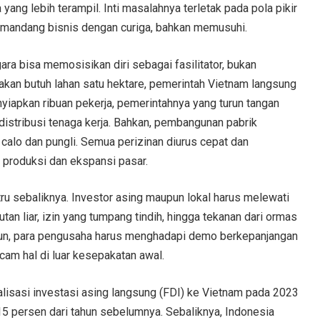
 yang lebih terampil. Inti masalahnya terletak pada pola pikir
emandang bisnis dengan curiga, bahkan memusuhi.
ra bisa memosisikan diri sebagai fasilitator, bukan
akan butuh lahan satu hektare, pemerintah Vietnam langsung
nyiapkan ribuan pekerja, pemerintahnya yang turun tangan
distribusi tenaga kerja. Bahkan, pembangunan pabrik
 calo dan pungli. Semua perizinan diurus cepat dan
 produksi dan ekspansi pasar.
tru sebaliknya. Investor asing maupun lokal harus melewati
gutan liar, izin yang tumpang tindih, hingga tekanan dari ormas
i pun, para pengusaha harus menghadapi demo berkepanjangan
cam hal di luar kesepakatan awal.
lisasi investasi asing langsung (FDI) ke Vietnam pada 2023
 15 persen dari tahun sebelumnya. Sebaliknya, Indonesia