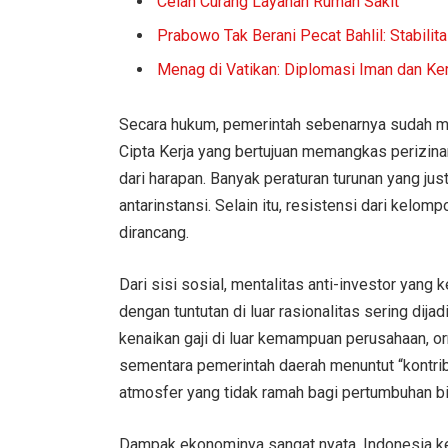
Celah Curang Layanan Rumah Sakit
Prabowo Tak Berani Pecat Bahlil: Stabili
Menag di Vatikan: Diplomasi Iman dan K
Secara hukum, pemerintah sebenarnya sudah 
Cipta Kerja yang bertujuan memangkas perizina
dari harapan. Banyak peraturan turunan yang ju
antarinstansi. Selain itu, resistensi dari kel
dirancang.
Dari sisi sosial, mentalitas anti-investor yan
dengan tuntutan di luar rasionalitas sering dij
kenaikan gaji di luar kemampuan perusahaan, 
sementara pemerintah daerah menuntut “kontrib
atmosfer yang tidak ramah bagi pertumbuhan bi
Dampak ekonominya sangat nyata. Indonesia ke