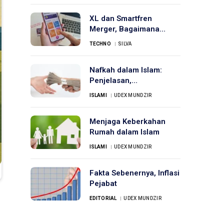
XL dan Smartfren
Merger, Bagaimana
‘Nasib’ Pelanggan?
TECHNO
SILVA
Nafkah dalam Islam:
Penjelasan,
Pelanggaran, dan
ISLAMI
UDEX MUNDZIR
Kewajiban terhadap Anak
Yatim
Menjaga Keberkahan
Rumah dalam Islam
ISLAMI
UDEX MUNDZIR
Fakta Sebenernya, Inflasi
Pejabat
EDITORIAL
UDEX MUNDZIR