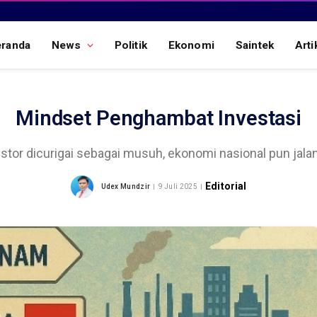
eranda
News
Politik
Ekonomi
Saintek
Arti
Mindset Penghambat Investasi
estor dicurigai sebagai musuh, ekonomi nasional pun jalan
Editorial
Udex Mundzir
9 Juli 2025