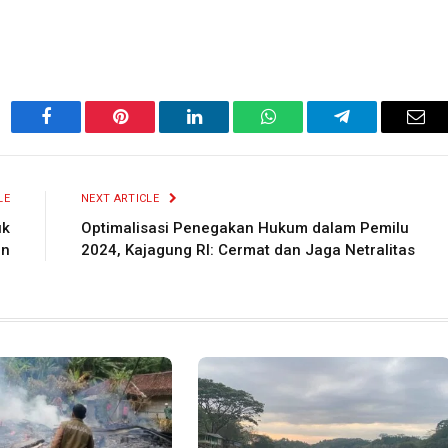
Facebook
Pinterest
LinkedIn
WhatsApp
Telegram
Ema
LE
NEXT ARTICLE
uk
Optimalisasi Penegakan Hukum dalam Pemilu
an
2024, Kajagung RI: Cermat dan Jaga Netralitas