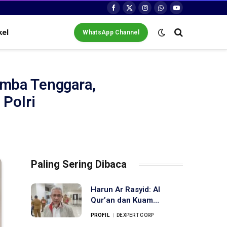
Facebook
X
Instagram
WhatsApp
YouTube
(Twitter)
kel
WhatsApp Channel
imba Tenggara,
Polri
Paling Sering Dibaca
Harun Ar Rasyid: Al
Qur’an dan Kuam
Muslimin Ibarat Ikan
PROFIL
DEXPERT CORP
dengan Air