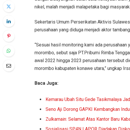
nikel, malah menjadi malapetaka bagi masyaraka
Sekertaris Umum Perserikatan Aktivis Sulawes
perusahaan yang diduga menjadi aktor tambang 
“Sesuai hasil monitoring kami ada perusahaan y
morombo, sebut saja PT.Pribumi Rimba Tenggar
awal 2022 hingga 2023 perusahaan tersebut didu
morombo kabupaten konawe utara,” ungkap Irsa
Baca Juga:
Kemarau Ubah Situ Gede Tasikmalaya Jad
Seno Aji Dorong GAPKI Kembangkan Indust
Zulkarnain: Selamat Atas Kantor Baru Ka
Sosialisasi SP4N LAPOR Diadakan Disko