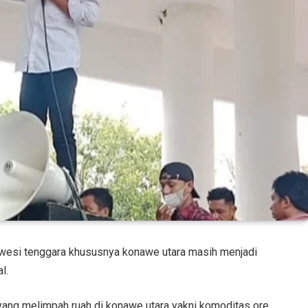
awesi tenggara khususnya konawe utara masih menjadi
l.
yang melimpah ruah di konawe utara yakni komoditas ore