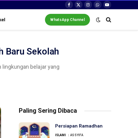
Facebook
X
Instagram
WhatsApp
YouTube
(Twitter)
kel
WhatsApp Channel
h Baru Sekolah
ingkungan belajar yang
Paling Sering Dibaca
Persiapan Ramadhan
ISLAMI
ASSYIFA