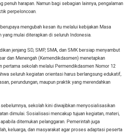
ng penuh harapan. Namun bagi sebagian lainnya, pengalaman
ktik perpeloncoan.
 berupaya mengubah kesan itu melalui kebijakan Masa
ang mulai diterapkan di seluruh Indonesia.
idikan jenjang SD, SMP, SMA, dan SMK bersiap menyambut
 Dasar dan Menengah (Kemendikdasmen) menetapkan
an pertama sekolah melalui Permendikdasmen Nomor 12
wa seluruh kegiatan orientasi harus berlangsung edukatif,
rasan, perundungan, maupun praktik yang merendahkan
sebelumnya, sekolah kini diwajibkan menyosialisasikan
n dimulai. Sosialisasi mencakup tujuan kegiatan, materi,
apabila ditemukan pelanggaran. Pemerintah juga
ah, keluarga, dan masyarakat agar proses adaptasi peserta