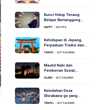
Kunci Hidup Tenang:
Belajar Bertanggung
Jawab pada Diri Sendiri
HAPPY
ASSYIFA
Kehidupan di Jepang,
Perpaduan Tradisi dan
Modernitas
TRAVEL
ALFI SALAMAH
Maulid Nabi dan
Pemberian Sosial,
Menghidupkan Semangat
ISLAMI
ALFI SALAMAH
Kepedulian
Keindahan Desa
Shirakawa-go yang
Menawan
TRAVEL
ALFI SALAMAH