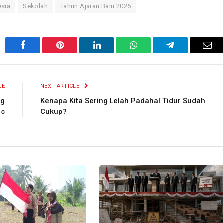
esia
Sekolah
Tahun Ajaran Baru 2026
Facebook
Pinterest
LinkedIn
WhatsApp
Telegram
Ema
LE
NEXT ARTICLE
ng
Kenapa Kita Sering Lelah Padahal Tidur Sudah
es
Cukup?