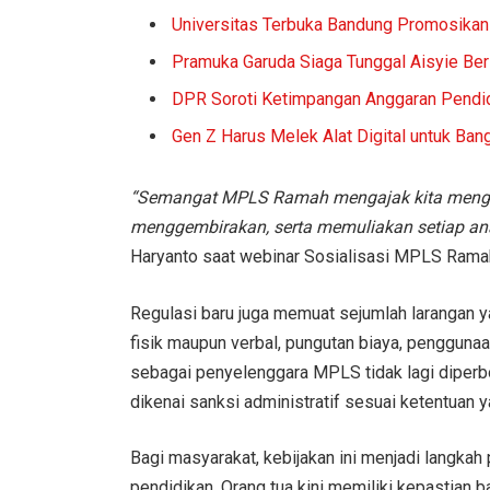
Universitas Terbuka Bandung Promosikan
Pramuka Garuda Siaga Tunggal Aisyie Ber
DPR Soroti Ketimpangan Anggaran Pendid
Gen Z Harus Melek Alat Digital untuk Ban
“Semangat MPLS Ramah mengajak kita mengh
menggembirakan, serta memuliakan setiap anak
Haryanto saat webinar Sosialisasi MPLS Rama
Regulasi baru juga memuat sejumlah larangan y
fisik maupun verbal, pungutan biaya, penggunaan
sebagai penyelenggara MPLS tidak lagi diperb
dikenai sanksi administratif sesuai ketentuan y
Bagi masyarakat, kebijakan ini menjadi langkah
pendidikan. Orang tua kini memiliki kepastian b