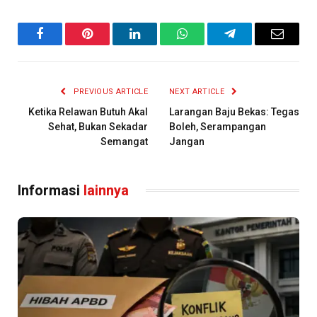
Facebook
Pinterest
LinkedIn
WhatsApp
Telegram
Email
PREVIOUS ARTICLE
NEXT ARTICLE
Ketika Relawan Butuh Akal
Larangan Baju Bekas: Tegas
Sehat, Bukan Sekadar
Boleh, Serampangan
Semangat
Jangan
Informasi
lainnya