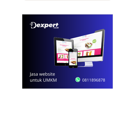
© 2021 - 2026
Onews.id
by Dexpert, Inc.
PT Opsi Nota Ideal