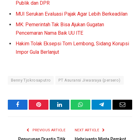
Publik dan DPR
MUI Serukan Evaluasi Pajak Agar Lebih Berkeadilan
MK: Pemerintah Tak Bisa Ajukan Gugatan
Pencemaran Nama Baik UU ITE
Hakim Tolak Eksepsi Tom Lembong, Sidang Korupsi
Impor Gula Berlanjut
Benny Tjokrosaputro
PT Asuransi Jiwasraya (persero)
Facebook
Pinterest
LinkedIn
WhatsApp
Telegram
Email
PREVIOUS ARTICLE
NEXT ARTICLE
Penurunan Drastis Titik
Hebriyanto Minta Pemkot