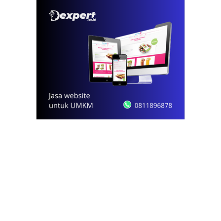
© 2021 - 2026
Onews.id
by Dexpert, Inc.
PT Opsi Nota Ideal
Redaksi
Pedoman Media Siber
Kode Etik Jurnalistik
Privacy Policy
Disclaimer
Kontak