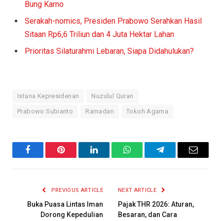
Bung Karno
Serakah-nomics, Presiden Prabowo Serahkan Hasil
Sitaan Rp6,6 Triliun dan 4 Juta Hektar Lahan
Prioritas Silaturahmi Lebaran, Siapa Didahulukan?
Istana Kepresidenan
Nuzulul Quran
Prabowo Subianto
Ramadan
Tokoh Agama
Facebook
Pinterest
LinkedIn
WhatsApp
Telegram
Email
PREVIOUS ARTICLE
NEXT ARTICLE
Buka Puasa Lintas Iman
Pajak THR 2026: Aturan,
Dorong Kepedulian
Besaran, dan Cara