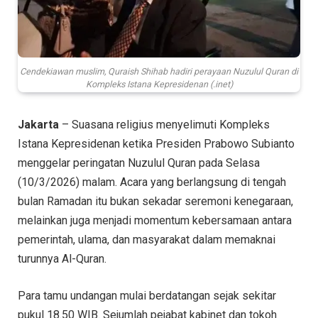
Cendekiawan muslim, Quraish Shihab hadiri perayaan Nuzulul Quran di
Kompleks Istana Kepresidenan (.inet)
Jakarta
– Suasana religius menyelimuti Kompleks
Istana Kepresidenan ketika Presiden Prabowo Subianto
menggelar peringatan Nuzulul Quran pada Selasa
(10/3/2026) malam. Acara yang berlangsung di tengah
bulan Ramadan itu bukan sekadar seremoni kenegaraan,
melainkan juga menjadi momentum kebersamaan antara
pemerintah, ulama, dan masyarakat dalam memaknai
turunnya Al-Quran.
Para tamu undangan mulai berdatangan sejak sekitar
pukul 18.50 WIB. Sejumlah pejabat kabinet dan tokoh