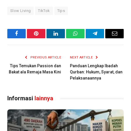
Slow Living
TikTok
Tips
Facebook
Pinterest
LinkedIn
WhatsApp
Telegram
Email
PREVIOUS ARTICLE
NEXT ARTICLE
Tips Temukan Passion dan
Panduan Lengkap Ibadah
Bakat ala Remaja Masa Kini
Qurban: Hukum, Syarat, dan
Pelaksanaannya
Informasi
lainnya