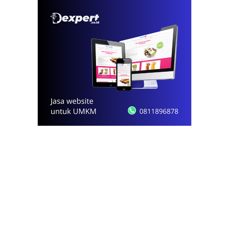
© 2021 - 2026
Onews.id
by Dexpert, Inc.
PT Opsi Nota Ideal
Redaksi
Pedoman Media Siber
Kode Etik Jurnalistik
Privacy Policy
Disclaimer
Kontak